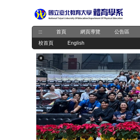
跳
到
主
要
內
:::
首頁
網頁導覽
公告區
容
校首頁
English
區